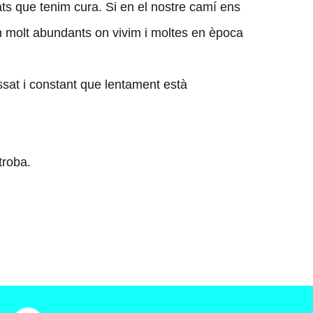
gats que tenim cura. Si en el nostre camí ens
n molt abundants on vivim i moltes en època
ssat i constant que lentament està
troba.