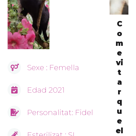
C
o
m
e
vi
Sexe : Femella
t
a
Edad 2021
r
q
u
Personalitat: Fidel
e
el
Esterilizat : SI