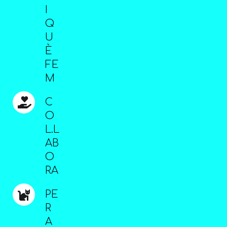
I
Q
U
È
FE
M
C
O
L.L
AB
O
RA
PE
R
A