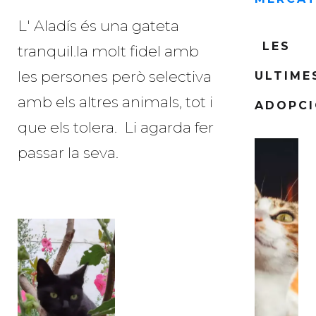
L' Aladís és una gateta
LES
tranquil.la molt fidel amb
les persones però selectiva
ULTIME
amb els altres animals, tot i
ADOPC
que els tolera. Li agarda fer
passar la seva.