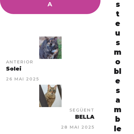
s
A
t
e
u
s
m
o
ANTERIOR
Solei
bl
26 MAI 2025
e
s
a
m
SEGÜENT
BELLA
b
28 MAI 2025
le