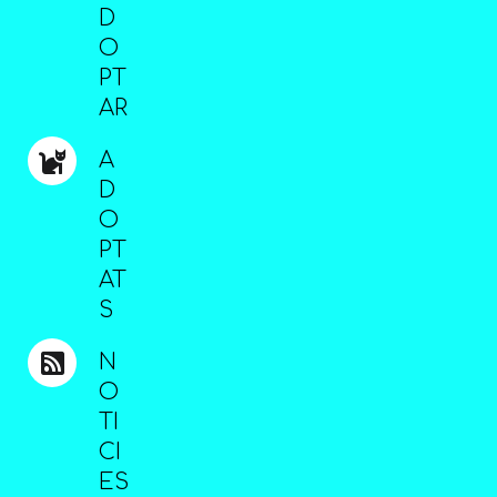
D
O
PT
AR
A
D
O
PT
AT
S
N
O
TI
CI
ES