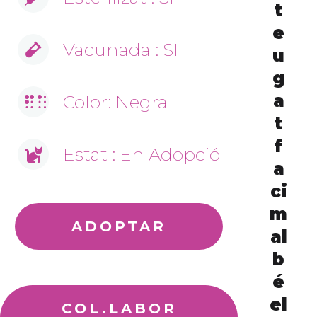
t
e
Vacunada : SI
u
g
a
Color: Negra
t
f
Estat : En Adopció
a
ci
m
ADOPTAR
al
b
é
el
COL.LABOR