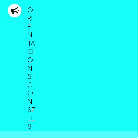
O
RI
E
N
TA
CI
O
N
S I
C
O
N
SE
LL
S