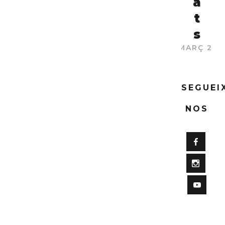
a
t
s
29 MARÇ 202
SEGUEI
NOS