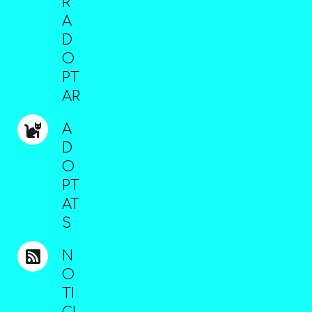
R
A
D
O
PT
AR
A
D
O
PT
AT
S
N
O
TI