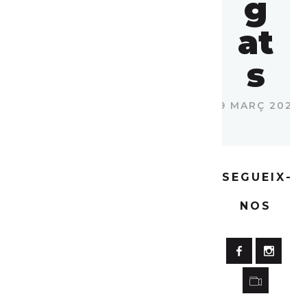
g
at
s
29 MARÇ 2023
SEGUEIX-
NOS