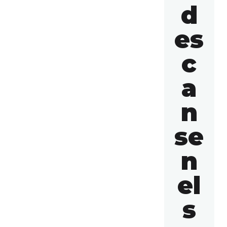
d
es
c
a
n
se
n
el
s