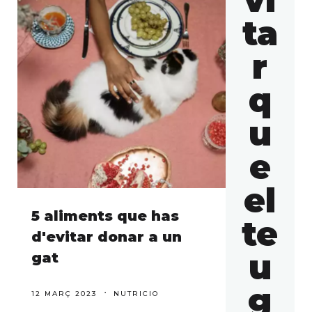
vi
ta
r
q
u
e
el
5 aliments que has
te
d'evitar donar a un
u
gat
g
12 MARÇ 2023
NUTRICIO