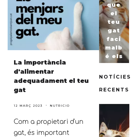
que
el
teu
gat
faci
malb
é els
La importància
teus
d'alimentar
mobl
NOTÍCIES
adequadament el teu
es
gat
RECENTS
amb
les
12 MARÇ 2023
NUTRICIO
ungl
es?
Com a propietari d'un
gat, és important