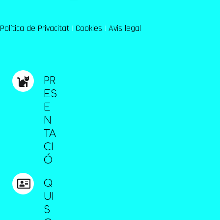
Política de Privacitat
|
Cookies
|
Avis legal
PR
ES
E
N
TA
CI
Ó
Q
UI
S