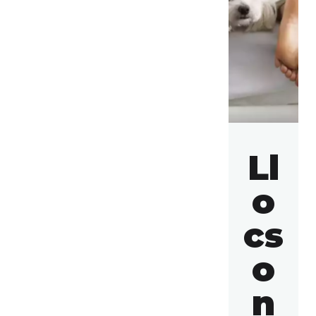
Ll
o
cs
o
n