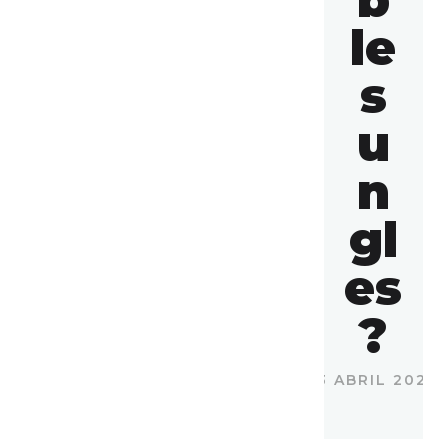
b
le
s
u
n
gl
es
?
13 ABRIL 2023