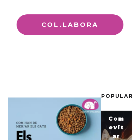
COL.LABORA
POPULAR
Com
evit
ar