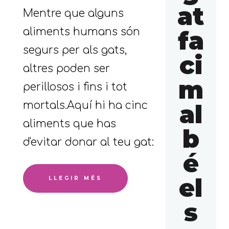
at
Mentre que alguns
aliments humans són
fa
segurs per als gats,
ci
altres poden ser
m
perillosos i fins i tot
mortals.Aquí hi ha cinc
al
aliments que has
b
d'evitar donar al teu gat:
é
el
LLEGIR MÉS
s