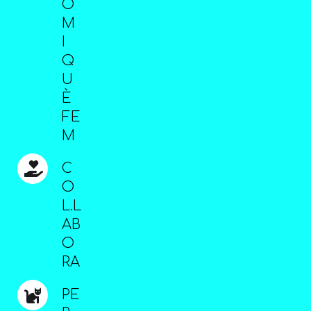
O
M
I
Q
U
È
FE
M
C
O
L.L
AB
O
RA
PE