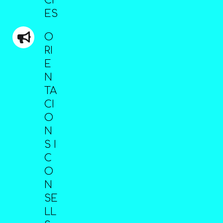
CI
ES
O
RI
E
N
TA
CI
O
N
S I
C
O
N
SE
LL