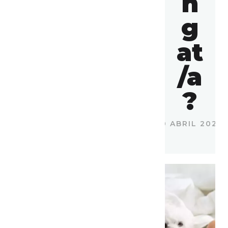
n
g
at
/a
?
10 ABRIL 2023